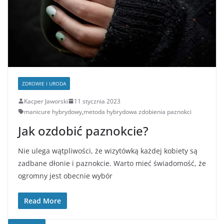
ZDROWIE I URODA
Kacper Jaworski
11 stycznia 2023
manicure hybrydowy
,
metoda hybrydowa zdobienia paznokci
Jak ozdobić paznokcie?
Nie ulega wątpliwości, że wizytówką każdej kobiety są
zadbane dłonie i paznokcie. Warto mieć świadomość, że
ogromny jest obecnie wybór
Read More