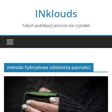
Przejdź
INklouds
do
treści
Takich publikacji jeszcze nie czytałeś
metoda hybrydowa zdobienia paznokci