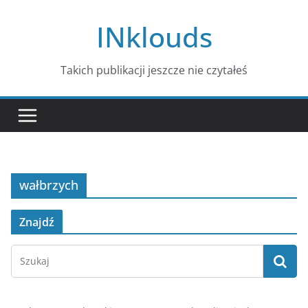
Przejdź
INklouds
do
treści
Takich publikacji jeszcze nie czytałeś
wałbrzych
Znajdź