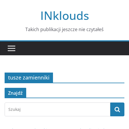
Przejdź
INklouds
do
treści
Takich publikacji jeszcze nie czytałeś
tusze zamienniki
Znajdź