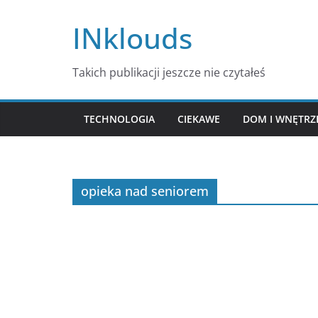
Przejdź
INklouds
do
treści
Takich publikacji jeszcze nie czytałeś
TECHNOLOGIA
CIEKAWE
DOM I WNĘTRZ
opieka nad seniorem