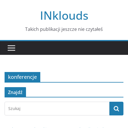
Przejdź
INklouds
do
treści
Takich publikacji jeszcze nie czytałeś
konferencje
Znajdź