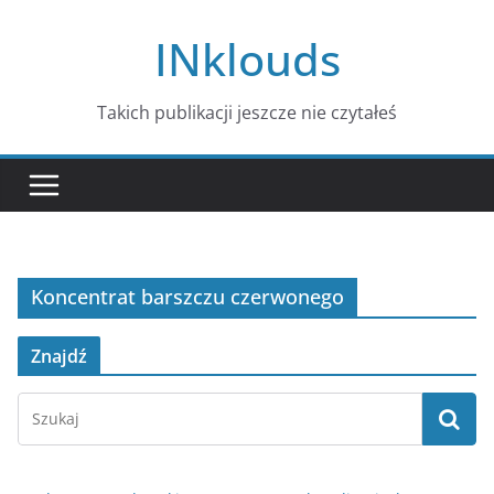
Przejdź
INklouds
do
treści
Takich publikacji jeszcze nie czytałeś
Koncentrat barszczu czerwonego
Znajdź