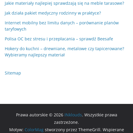
Jakie materiały najlepiej sprawdzają się na meble tarasowe?
Jak działa pakiet medyczny rodzinny w praktyce?
Internet mobilny bez limitu danych – porównanie planów
taryfowych
Polisa OC bez stresu i przepłacania – sprawdź Beesafe
Hokery do kuchni – drewniane, metalowe czy tapicerowane?
Wybieramy najlepszy materiał
Sitemap
Prawa autorskie © 2026
INklouds
. Wszystkie prawa
zastrzeżone.
Motyw:
ColorMag
stworzony przez ThemeGrill. Wspierane