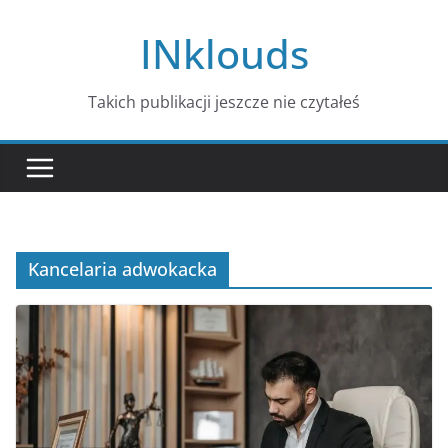
Przejdź
INklouds
do
treści
Takich publikacji jeszcze nie czytałeś
Kancelaria adwokacka