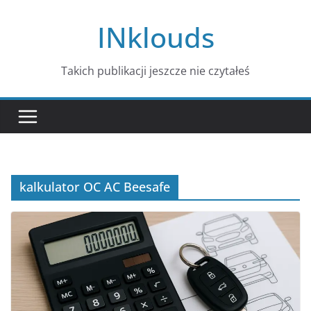
Przejdź
INklouds
do
treści
Takich publikacji jeszcze nie czytałeś
kalkulator OC AC Beesafe