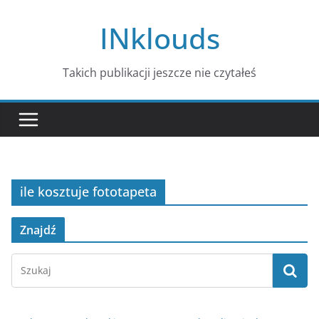
Przejdź
INklouds
do
treści
Takich publikacji jeszcze nie czytałeś
ile kosztuje fototapeta
Znajdź