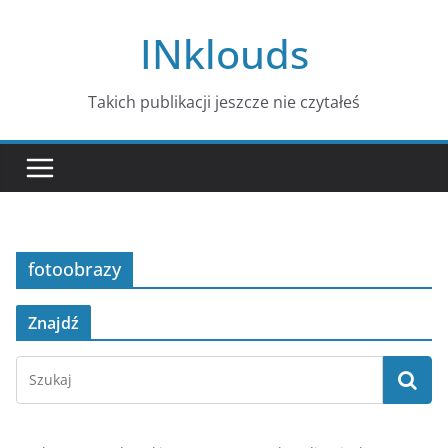
Przejdź
INklouds
do
treści
Takich publikacji jeszcze nie czytałeś
fotoobrazy
Znajdź