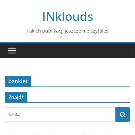
Przejdź
INklouds
do
treści
Takich publikacji jeszcze nie czytałeś
bankiet
Znajdź