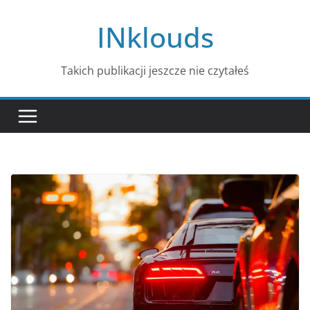
Przejdź
INklouds
do
treści
Takich publikacji jeszcze nie czytałeś