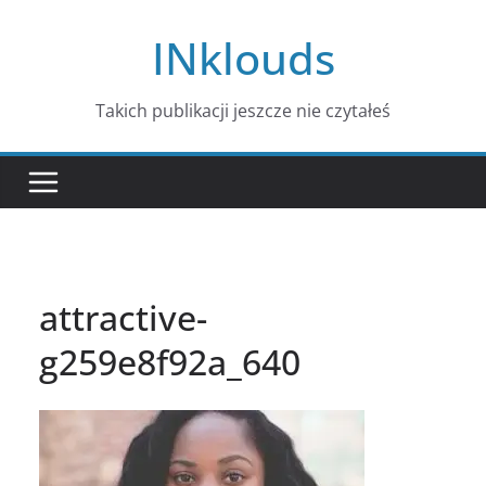
Przejdź
INklouds
do
treści
Takich publikacji jeszcze nie czytałeś
attractive-
g259e8f92a_640