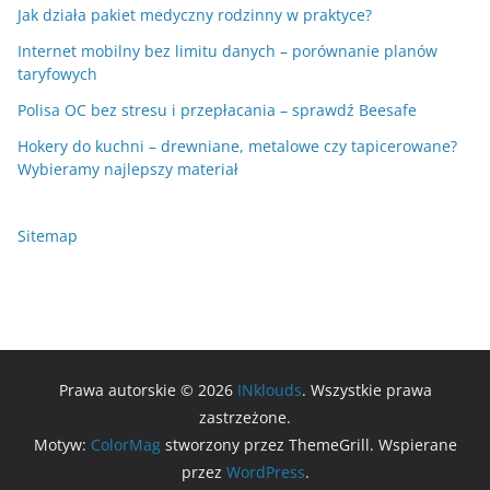
Jak działa pakiet medyczny rodzinny w praktyce?
Internet mobilny bez limitu danych – porównanie planów
taryfowych
Polisa OC bez stresu i przepłacania – sprawdź Beesafe
Hokery do kuchni – drewniane, metalowe czy tapicerowane?
Wybieramy najlepszy materiał
Sitemap
Prawa autorskie © 2026
INklouds
. Wszystkie prawa
zastrzeżone.
Motyw:
ColorMag
stworzony przez ThemeGrill. Wspierane
przez
WordPress
.