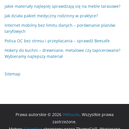
Jakie materiały najlepiej sprawdzają się na meble tarasowe?
Jak działa pakiet medyczny rodzinny w praktyce?
Internet mobilny bez limitu danych – porównanie planów
taryfowych
Polisa OC bez stresu i przepłacania – sprawdź Beesafe
Hokery do kuchni – drewniane, metalowe czy tapicerowane?
Wybieramy najlepszy materiał
Sitemap
Prawa autorskie © 2026
INklouds
. Wszystkie prawa
zastrzeżone.
Motyw:
ColorMag
stworzony przez ThemeGrill. Wspierane