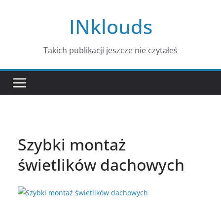
Przejdź
INklouds
do
treści
Takich publikacji jeszcze nie czytałeś
Szybki montaż
świetlików dachowych