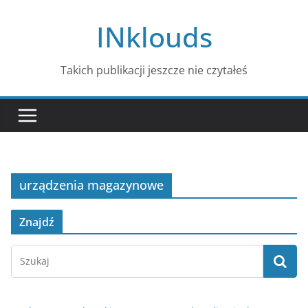
Przejdź
INklouds
do
treści
Takich publikacji jeszcze nie czytałeś
urządzenia magazynowe
Znajdź