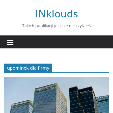
Przejdź
INklouds
do
treści
Takich publikacji jeszcze nie czytałeś
upominek dla firmy