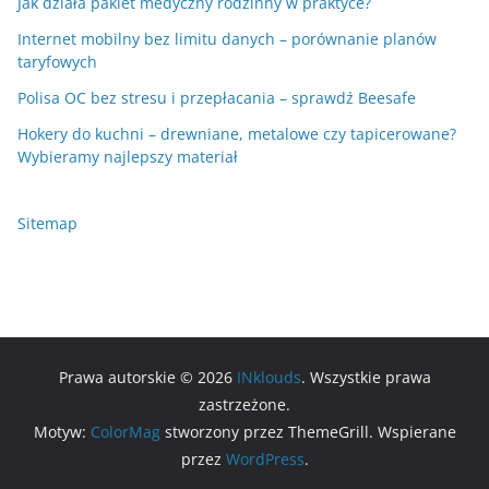
Jak działa pakiet medyczny rodzinny w praktyce?
Internet mobilny bez limitu danych – porównanie planów
taryfowych
Polisa OC bez stresu i przepłacania – sprawdź Beesafe
Hokery do kuchni – drewniane, metalowe czy tapicerowane?
Wybieramy najlepszy materiał
Sitemap
Prawa autorskie © 2026
INklouds
. Wszystkie prawa
zastrzeżone.
Motyw:
ColorMag
stworzony przez ThemeGrill. Wspierane
przez
WordPress
.