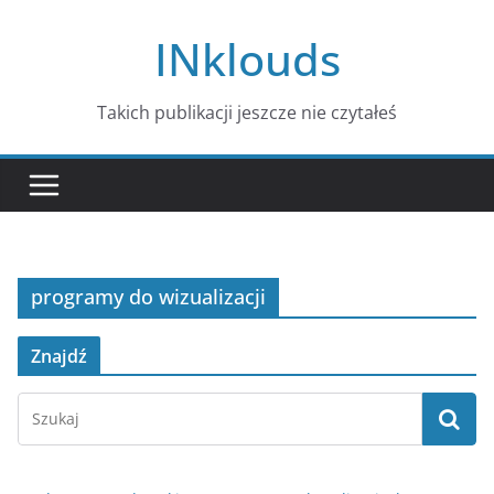
Przejdź
INklouds
do
treści
Takich publikacji jeszcze nie czytałeś
programy do wizualizacji
Znajdź