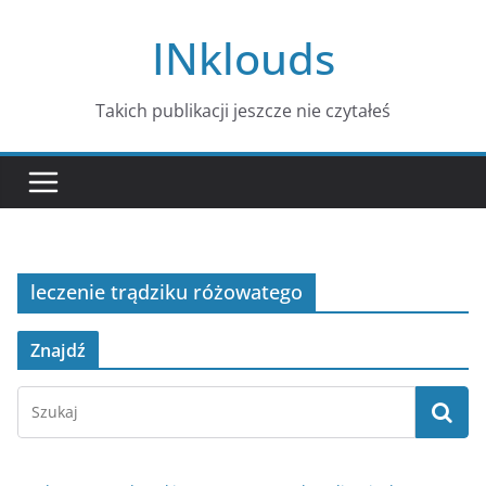
Przejdź
INklouds
do
treści
Takich publikacji jeszcze nie czytałeś
leczenie trądziku różowatego
Znajdź