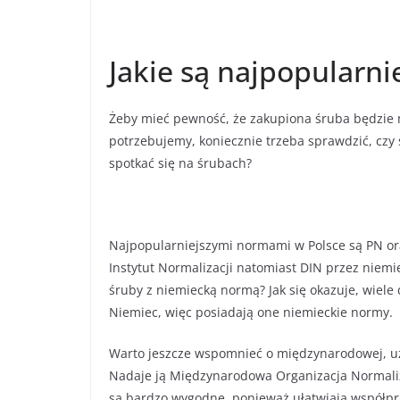
Jakie są najpopularni
Żeby mieć pewność, że zakupiona śruba będzie m
potrzebujemy, koniecznie trzeba sprawdzić, cz
spotkać się na śrubach?
Najpopularniejszymi normami w Polsce są PN or
Instytut Normalizacji natomiast DIN przez niem
śruby z niemiecką normą? Jak się okazuje, wiel
Niemiec, więc posiadają one niemieckie normy.
Warto jeszcze wspomnieć o międzynarodowej, uży
Nadaje ją Międzynarodowa Organizacja Normaliz
są bardzo wygodne, ponieważ ułatwiają współpr