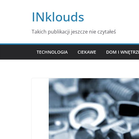
Przejdź
INklouds
do
treści
Takich publikacji jeszcze nie czytałeś
TECHNOLOGIA
CIEKAWE
DOM I WNĘTRZ