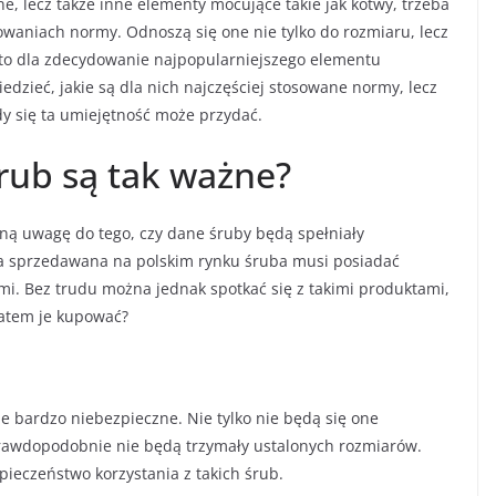
lne, lecz także inne elementy mocujące takie jak kotwy, trzeba
aniach normy. Odnoszą się one nie tylko do rozmiaru, lecz
t to dla zdecydowanie najpopularniejszego elementu
edzieć, jakie są dla nich najczęściej stosowane normy, lecz
dy się ta umiejętność może przydać.
rub są tak ważne?
ną uwagę do tego, czy dane śruby będą spełniały
a sprzedawana na polskim rynku śruba musi posiadać
mi. Bez trudu można jednak spotkać się z takimi produktami,
zatem je kupować?
e bardzo niebezpieczne. Nie tylko nie będą się one
prawdopodobnie nie będą trzymały ustalonych rozmiarów.
ieczeństwo korzystania z takich śrub.