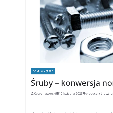
DOM I WNĘTRZE
Śruby – konwersja no
Kacper Jaworski
15 kwietnia 2023
producent śrub
,
śru