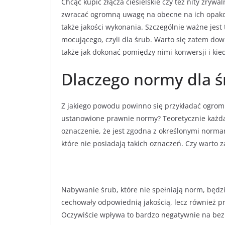
Chcąc kupić złącza ciesielskie czy też nity zrywa
zwracać ogromną uwagę na obecne na ich opakow
także jakości wykonania. Szczególnie ważne jes
mocującego, czyli dla śrub. Warto się zatem dowi
także jak dokonać pomiędzy nimi konwersji i kie
Dlaczego normy dla ś
Z jakiego powodu powinno się przykładać ogrom
ustanowione prawnie normy? Teoretycznie każd
oznaczenie, że jest zgodna z określonymi norma
które nie posiadają takich oznaczeń. Czy warto 
Nabywanie śrub, które nie spełniają norm, będzi
cechowały odpowiednią jakością, lecz również 
Oczywiście wpływa to bardzo negatywnie na bezp