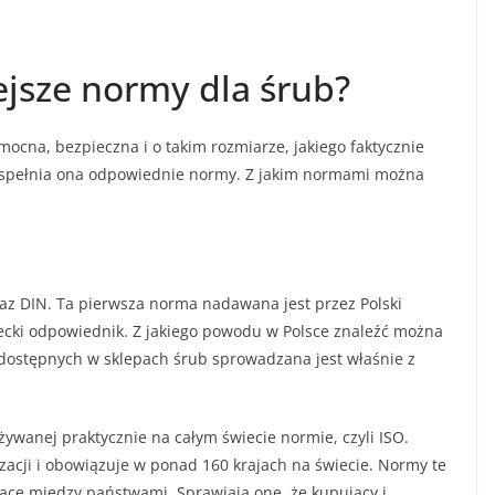
ejsze normy dla śrub?
ocna, bezpieczna i o takim rozmiarze, jakiego faktycznie
y spełnia ona odpowiednie normy. Z jakim normami można
az DIN. Ta pierwsza norma nadawana jest przez Polski
iecki odpowiednik. Z jakiego powodu w Polsce znaleźć można
e dostępnych w sklepach śrub sprowadzana jest właśnie z
wanej praktycznie na całym świecie normie, czyli ISO.
acji i obowiązuje w ponad 160 krajach na świecie. Normy te
acę między państwami. Sprawiają one, że kupujący i