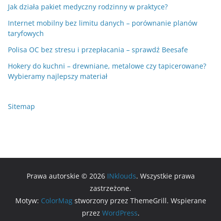
Jak działa pakiet medyczny rodzinny w praktyce?
Internet mobilny bez limitu danych – porównanie planów
taryfowych
Polisa OC bez stresu i przepłacania – sprawdź Beesafe
Hokery do kuchni – drewniane, metalowe czy tapicerowane?
Wybieramy najlepszy materiał
Sitemap
Prawa autorskie © 2026
INklouds
. Wszystkie prawa
zastrzeżone.
Motyw:
ColorMag
stworzony przez ThemeGrill. Wspierane
przez
WordPress
.