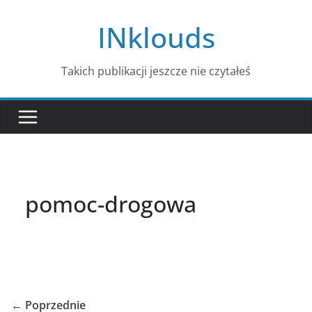
Przejdź
INklouds
do
treści
Takich publikacji jeszcze nie czytałeś
pomoc-drogowa
← Poprzednie