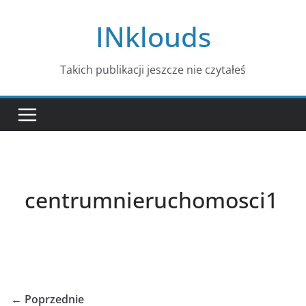
Przejdź
INklouds
do
treści
Takich publikacji jeszcze nie czytałeś
centrumnieruchomosci1
← Poprzednie