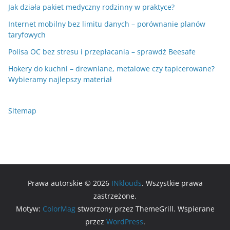
Jak działa pakiet medyczny rodzinny w praktyce?
Internet mobilny bez limitu danych – porównanie planów
taryfowych
Polisa OC bez stresu i przepłacania – sprawdź Beesafe
Hokery do kuchni – drewniane, metalowe czy tapicerowane?
Wybieramy najlepszy materiał
Sitemap
Prawa autorskie © 2026
INklouds
. Wszystkie prawa
zastrzeżone.
Motyw:
ColorMag
stworzony przez ThemeGrill. Wspierane
przez
WordPress
.