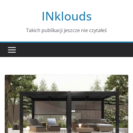
Przejdź
INklouds
do
treści
Takich publikacji jeszcze nie czytałeś