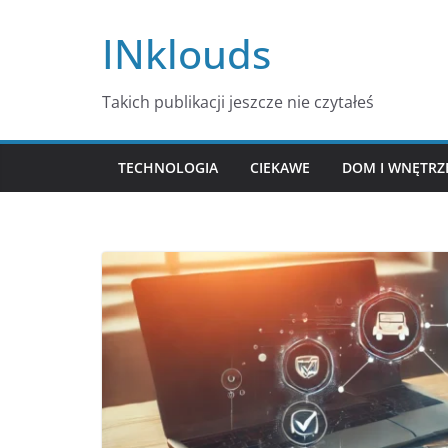
Przejdź
INklouds
do
treści
Takich publikacji jeszcze nie czytałeś
TECHNOLOGIA
CIEKAWE
DOM I WNĘTRZ