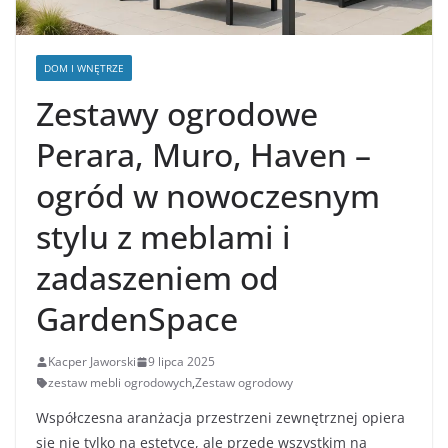
DOM I WNĘTRZE
Zestawy ogrodowe
Perara, Muro, Haven –
ogród w nowoczesnym
stylu z meblami i
zadaszeniem od
GardenSpace
Kacper Jaworski
9 lipca 2025
zestaw mebli ogrodowych
,
Zestaw ogrodowy
Współczesna aranżacja przestrzeni zewnętrznej opiera
się nie tylko na estetyce, ale przede wszystkim na