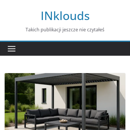
Przejdź
INklouds
do
treści
Takich publikacji jeszcze nie czytałeś