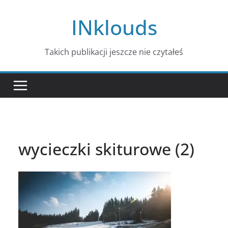
Przejdź
INklouds
do
treści
Takich publikacji jeszcze nie czytałeś
wycieczki skiturowe (2)