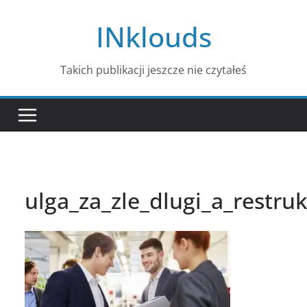
Przejdź
INklouds
do
treści
Takich publikacji jeszcze nie czytałeś
ulga_za_zle_dlugi_a_restru