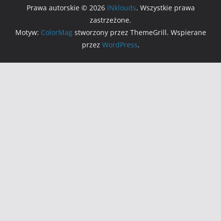
Prawa autorskie © 2026
INklouds
. Wszystkie prawa
zastrzeżone.
Motyw:
ColorMag
stworzony przez ThemeGrill. Wspierane
przez
WordPress
.