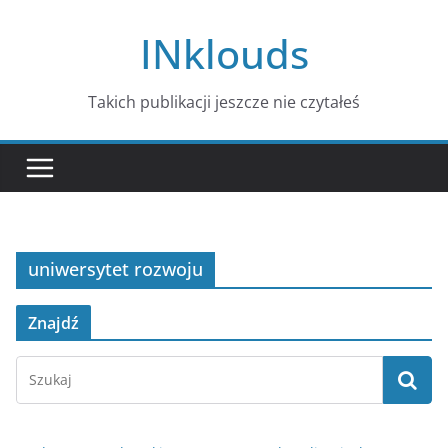
Przejdź
INklouds
do
treści
Takich publikacji jeszcze nie czytałeś
uniwersytet rozwoju
Znajdź