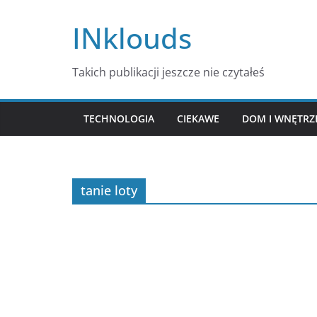
Przejdź
INklouds
do
treści
Takich publikacji jeszcze nie czytałeś
TECHNOLOGIA
CIEKAWE
DOM I WNĘTRZ
tanie loty