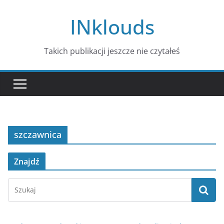
Przejdź
INklouds
do
treści
Takich publikacji jeszcze nie czytałeś
szczawnica
Znajdź