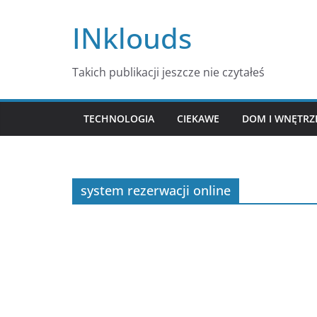
Przejdź
INklouds
do
treści
Takich publikacji jeszcze nie czytałeś
TECHNOLOGIA
CIEKAWE
DOM I WNĘTRZ
system rezerwacji online