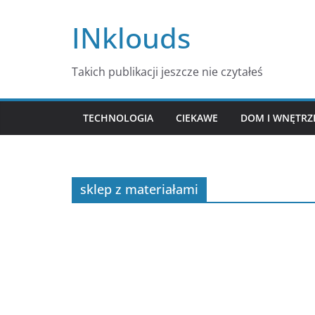
Przejdź
INklouds
do
treści
Takich publikacji jeszcze nie czytałeś
TECHNOLOGIA
CIEKAWE
DOM I WNĘTRZ
sklep z materiałami