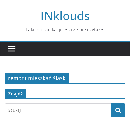
Przejdź
INklouds
do
treści
Takich publikacji jeszcze nie czytałeś
remont mieszkań śląsk
Znajdź