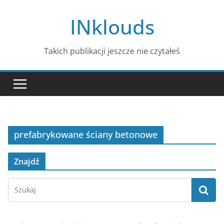
Przejdź
INklouds
do
treści
Takich publikacji jeszcze nie czytałeś
prefabrykowane ściany betonowe
Znajdź