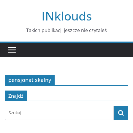
Przejdź
INklouds
do
treści
Takich publikacji jeszcze nie czytałeś
pensjonat skalny
Znajdź