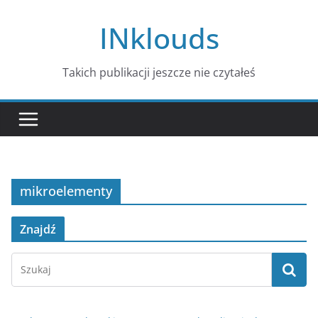
Przejdź
INklouds
do
treści
Takich publikacji jeszcze nie czytałeś
mikroelementy
Znajdź