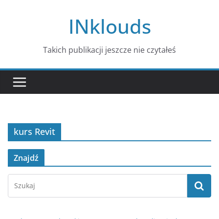
Przejdź
INklouds
do
treści
Takich publikacji jeszcze nie czytałeś
kurs Revit
Znajdź