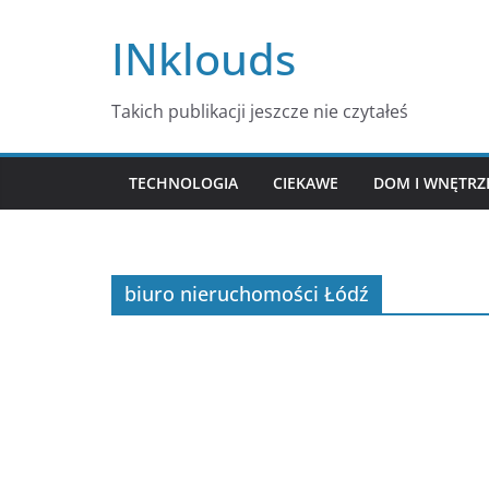
Przejdź
INklouds
do
treści
Takich publikacji jeszcze nie czytałeś
TECHNOLOGIA
CIEKAWE
DOM I WNĘTRZ
biuro nieruchomości Łódź