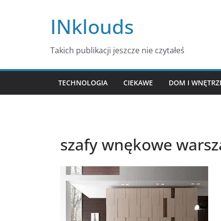
Przejdź
INklouds
do
treści
Takich publikacji jeszcze nie czytałeś
TECHNOLOGIA
CIEKAWE
DOM I WNĘTRZ
szafy wnękowe warsz