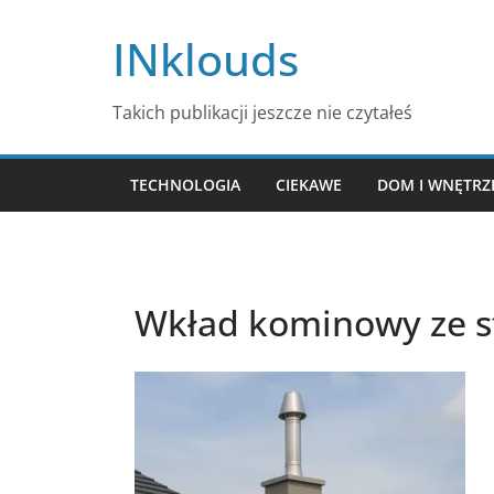
Przejdź
INklouds
do
treści
Takich publikacji jeszcze nie czytałeś
TECHNOLOGIA
CIEKAWE
DOM I WNĘTRZ
Wkład kominowy ze st