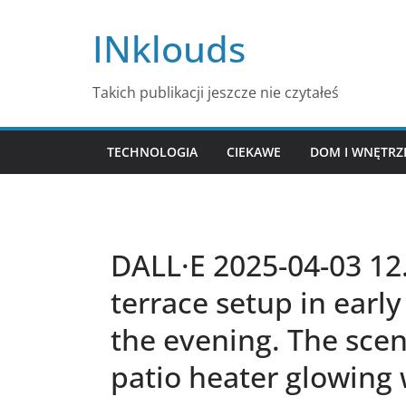
Przejdź
INklouds
do
treści
Takich publikacji jeszcze nie czytałeś
TECHNOLOGIA
CIEKAWE
DOM I WNĘTRZ
DALL·E 2025-04-03 12
terrace setup in earl
the evening. The sce
patio heater glowing 