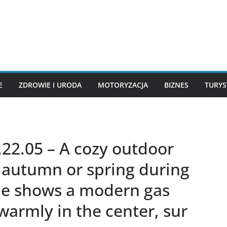
E
ZDROWIE I URODA
MOTORYZACJA
BIZNES
TURYS
.22.05 – A cozy outdoor
y autumn or spring during
ne shows a modern gas
warmly in the center, sur