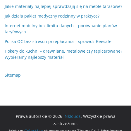
Jakie materiały najlepiej sprawdzają się na meble tarasowe?
Jak działa pakiet medyczny rodzinny w praktyce?
Internet mobilny bez limitu danych – porównanie planów
taryfowych
Polisa OC bez stresu i przepłacania – sprawdź Beesafe
Hokery do kuchni – drewniane, metalowe czy tapicerowane?
Wybieramy najlepszy materiał
Sitemap
Prawa autorskie © 2026
INklouds
. Wszystkie prawa
zastrzeżone.
Motyw:
ColorMag
stworzony przez ThemeGrill. Wspierane