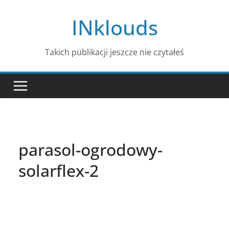
Przejdź
INklouds
do
treści
Takich publikacji jeszcze nie czytałeś
parasol-ogrodowy-
solarflex-2