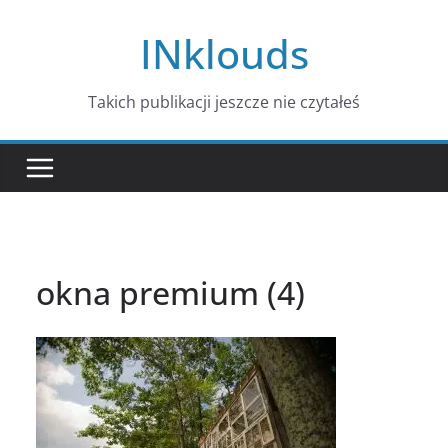
Przejdź
INklouds
do
treści
Takich publikacji jeszcze nie czytałeś
okna premium (4)