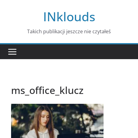
Przejdź
INklouds
do
treści
Takich publikacji jeszcze nie czytałeś
ms_office_klucz