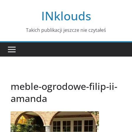
Przejdź
INklouds
do
treści
Takich publikacji jeszcze nie czytałeś
meble-ogrodowe-filip-ii-
amanda