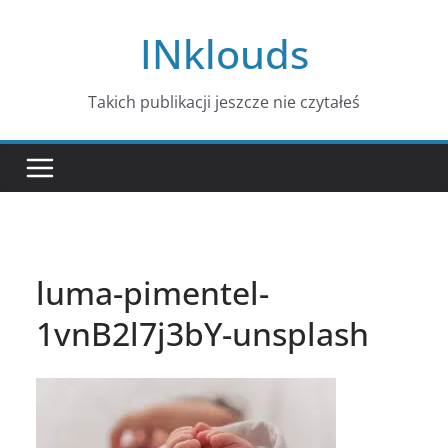
Przejdź
INklouds
do
treści
Takich publikacji jeszcze nie czytałeś
luma-pimentel-
1vnB2l7j3bY-unsplash