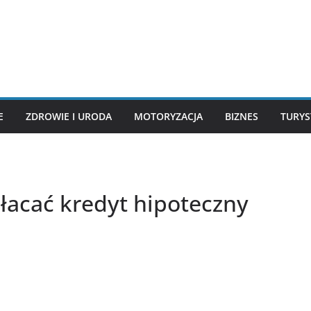
E
ZDROWIE I URODA
MOTORYZACJA
BIZNES
TURYS
płacać kredyt hipoteczny