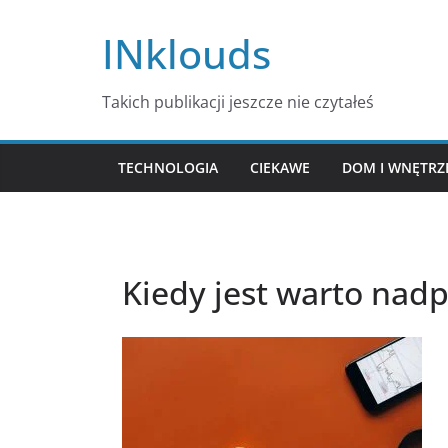
Przejdź
INklouds
do
treści
Takich publikacji jeszcze nie czytałeś
TECHNOLOGIA
CIEKAWE
DOM I WNĘTRZ
Kiedy jest warto nad