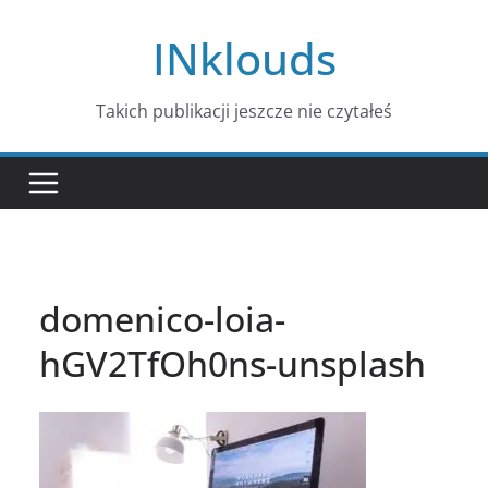
Przejdź
INklouds
do
treści
Takich publikacji jeszcze nie czytałeś
domenico-loia-
hGV2TfOh0ns-unsplash