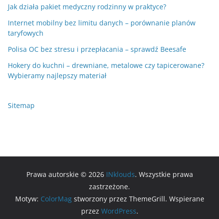
Jak działa pakiet medyczny rodzinny w praktyce?
Internet mobilny bez limitu danych – porównanie planów
taryfowych
Polisa OC bez stresu i przepłacania – sprawdź Beesafe
Hokery do kuchni – drewniane, metalowe czy tapicerowane?
Wybieramy najlepszy materiał
Sitemap
Prawa autorskie © 2026
INklouds
. Wszystkie prawa
zastrzeżone.
Motyw:
ColorMag
stworzony przez ThemeGrill. Wspierane
przez
WordPress
.