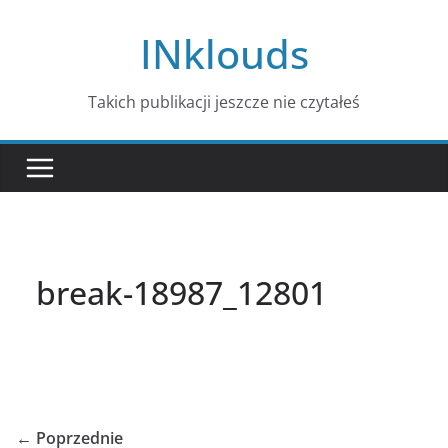
Przejdź
INklouds
do
treści
Takich publikacji jeszcze nie czytałeś
break-18987_12801
← Poprzednie