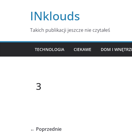
Przejdź
INklouds
do
treści
Takich publikacji jeszcze nie czytałeś
TECHNOLOGIA
CIEKAWE
DOM I WNĘTRZ
3
← Poprzednie